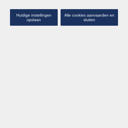
Type Pand
Huidige instellingen
Alle cookies aanvaarden en
opslaan
sluiten
Locatie
Zoeken
Reisverzekering
Ons aanbod vakantiewoningen
RESULTATEN GEVONDEN:
42