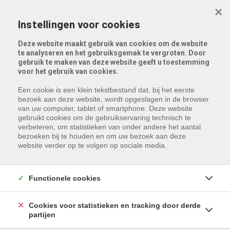
Menu overslaan en naar de inhoud gaan
×
Instellingen voor cookies
Deze website maakt gebruik van cookies om de website
te analyseren en het gebruiksgemak te vergroten. Door
gebruik te maken van deze website geeft u toestemming
voor het gebruik van cookies.
Een cookie is een klein tekstbestand dat, bij het eerste
bezoek aan deze website, wordt opgeslagen in de browser
van uw computer, tablet of smartphone. Deze website
Vind hier uw vakantiewoning
gebruikt cookies om de gebruikservaring technisch te
verbeteren, om statistieken van onder andere het aantal
bezoeken bij te houden en om uw bezoek aan deze
website verder op te volgen op sociale media.
Verblijfsduur
Functionele cookies
Min # Personen
Cookies voor statistieken en tracking door derde
partijen