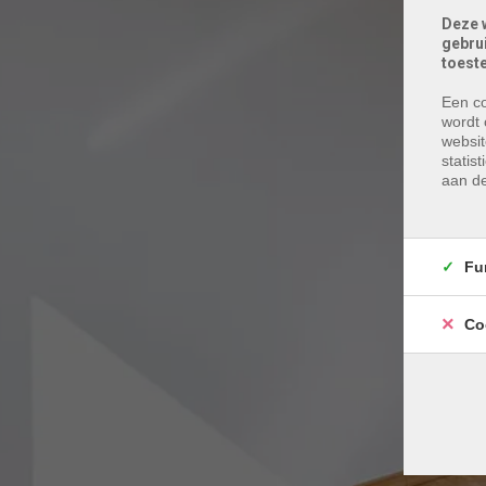
Deze 
gebru
toest
Een co
wordt 
websit
statis
aan de
Fu
Co