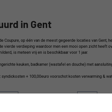
urd in Gent
de Coupure, op één van de meest gegeerde locaties van Gent, 
 de vierde verdieping waardoor men een mooi open zicht heeft ov
derd, is meteen vrij en is beschikbaar voor 1 jaar.
ngerichte keuken, badkamer (wastafel en douche) met aansluiting 
t syndickosten + 100,00euro voorschot kosten verwarming & wat
Indeling
Comfort