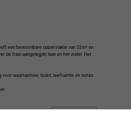
heeft een bewoonbare oppervlakte van 52m² en
er de fraai aangelegde laan en het water. Het
voor wasmachine, toilet, leefruimte en terras.
er.
Wettelijke gegevens