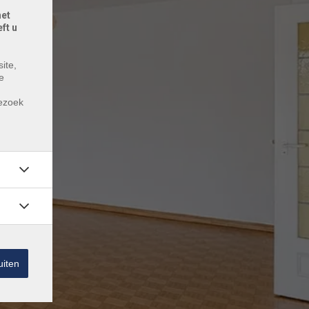
het
ft u
ite,
e
m
bezoek
uiten