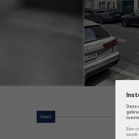
Inst
Deze 
gebru
Kaart
toest
Een co
wordt 