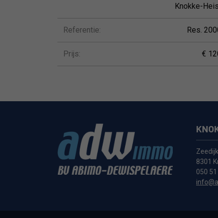
Knokke-Heis
Referentie:
Res. 200
Prijs:
€ 12
KNOK
Zeedij
8301 K
050 51
info@