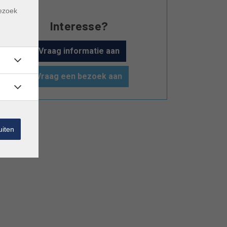
m
bezoek
Interesse?
Vraag informatie aan
Vraag een bezoek aan
uiten