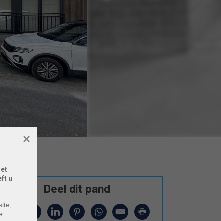
×
het
ft u
Deel dit pand
ite,
e