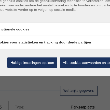
e gebruikt cookies om de gebruikservaring technisch te verbeteren, o
€ 120
tieken van onder andere het aantal bezoeken bij te houden en om uw 
ze website verder op te volgen op sociale media.
autostandplaats
nctionele cookies
 achterzijde van de Zeedijk, vlakbij het Heldenplein en
okies voor statistieken en tracking door derde partijen
ts ligt op het gelijkvloers en is ideaal voor een kleine
 beschikbaar waardoor u gans het seizoen geen zorgen
Huidige instellingen opslaan
Alle cookies aanvaarden en sl
Wettelijke gegevens
5
Type:
Parkeerplaats