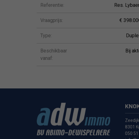
Referentie:
Res. Lybaer
Vraagprijs:
€ 398.00
Type:
Duple
Beschikbaar
Bij ak
vanaf:
KNOK
Zeedij
8301 K
050 51