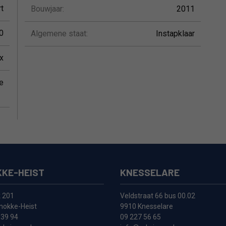
t
Bouwjaar:
2011
0
Algemene staat:
Instapklaar
x
te
KE-HEIST
KNESSELARE
k 201
Veldstraat 66 bus 00.02
nokke-Heist
9910 Knesselare
 39 94
09 227 56 65