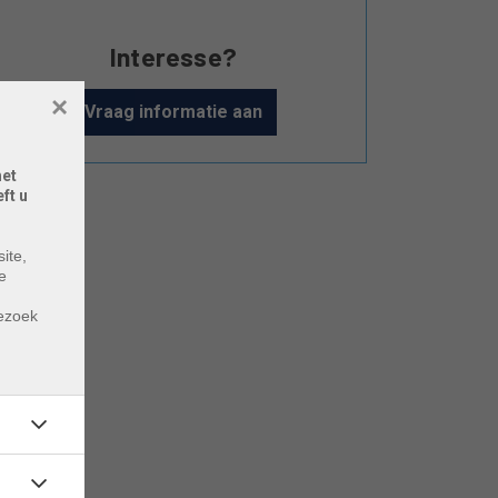
Interesse?
×
Vraag informatie aan
het
ft u
ite,
e
m
bezoek