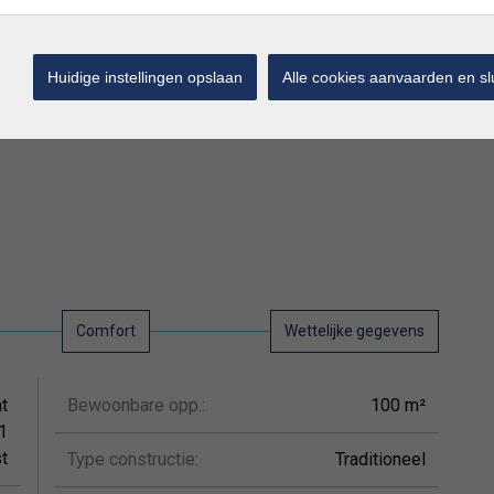
ling vierde verdiep : nachthal met ingemaakte kast - 2
n lavabo - afzonderlijk toilet.
Huidige instellingen opslaan
Alle cookies aanvaarden en sl
Comfort
Wettelijke gegevens
t
Bewoonbare opp.:
100 m²
1
t
Type constructie:
Traditioneel