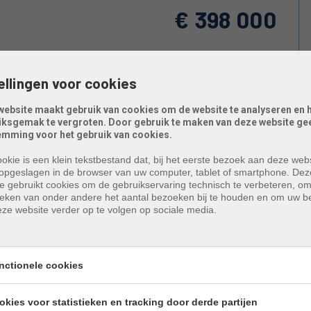
€ 398 000
re en recent
ellingen voor cookies
met zonneterrassen
website maakt gebruik van cookies om de website te analyseren en 
iksgemak te vergroten. Door gebruik te maken van deze website gee
emming voor het gebruik van cookies.
 derde en vierde verdieping van de fraai opgerichte
an het strand en het commerciële centrum van Heist met
okie is een klein tekstbestand dat, bij het eerste bezoek aan deze webs
opgeslagen in de browser van uw computer, tablet of smartphone. Dez
n bewoonbare opp. van circa 100m² (incl. terrassen)
e gebruikt cookies om de gebruikservaring technisch te verbeteren, o
toegang via een schuifraam naar het zonneterras
tieken van onder andere het aantal bezoeken bij te houden en om uw 
e bovenste verdieping zijn er 2 slaapkamers en een
ze website verder op te volgen op sociale media.
 een grote privatieve berging en makkelijk te bereiken
koop van een gesloten garagebox in het gebouw ( €
 volledig gemeubeld verkocht! Het appartement is
nctionele cookies
nwezig voor de algemene delen.
okies voor statistieken en tracking door derde partijen
 - leefruimte met zithoek en eetplaats - 2 terrassen -