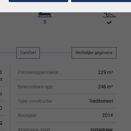
5
Comfort
Wettelijke gegevens
3
Perceeloppervlakte:
229 m²
t
Bewoonbare opp.:
246 m²
p
Type constructie:
Traditioneel
0
Bouwjaar:
2014
g
Algemene staat:
Instapklaar