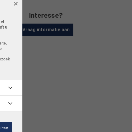
×
Interesse?
het
ft u
Vraag informatie aan
ite,
e
m
bezoek
uiten