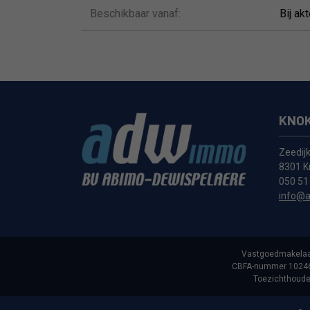
Beschikbaar vanaf:
Bij ak
KNOK
Zeedij
8301 K
050 51
info@
Vastgoedmakelaa
CBFA-nummer 102461
Toezichthouden