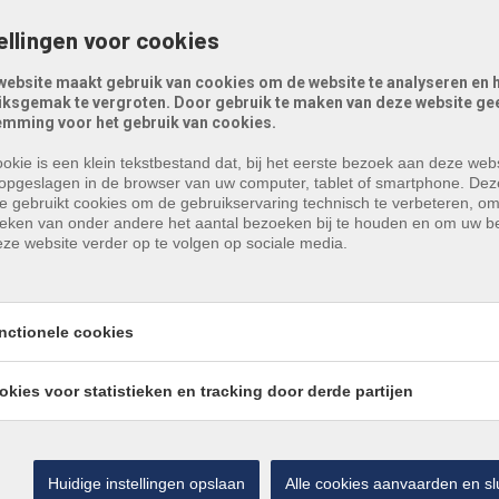
€ 895 000
ellingen voor cookies
website maakt gebruik van cookies om de website te analyseren en 
 ruime woning met
iksgemak te vergroten. Door gebruik te maken van deze website gee
emming voor het gebruik van cookies.
werking
okie is een klein tekstbestand dat, bij het eerste bezoek aan deze webs
opgeslagen in de browser van uw computer, tablet of smartphone. Dez
e gebruikt cookies om de gebruikservaring technisch te verbeteren, o
tieken van onder andere het aantal bezoeken bij te houden en om uw 
huidige eigenaar/aannemer deze woning zelf heeft
ze website verder op te volgen op sociale media.
e materialen, hoge plafonds en afwerking met oog voor
 opportuniteit is voor wie op zoek is naar een ruime
. De tweede en dakverdieping werden voorzien van een
nctionele cookies
met mogelijkheid tot badkamer - kangoeroewoning mog.
lder voorzien en een volledig afgesloten tuin met
okies voor statistieken en tracking door derde partijen
Huidige instellingen opslaan
Alle cookies aanvaarden en sl