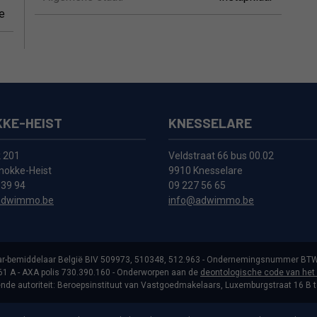
te
KE-HEIST
KNESSELARE
k 201
Veldstraat 66 bus 00.02
nokke-Heist
9910 Knesselare
 39 94
09 227 56 65
adwimmo.be
info@adwimmo.be
r-bemiddelaar België BIV 509973, 510348, 512.963 - Ondernemingsnummer BTW
 A - AXA polis 730.390.160 - Onderworpen aan de
deontologische code van het
de autoriteit: Beroepsinstituut van Vastgoedmakelaars, Luxemburgstraat 16 B 