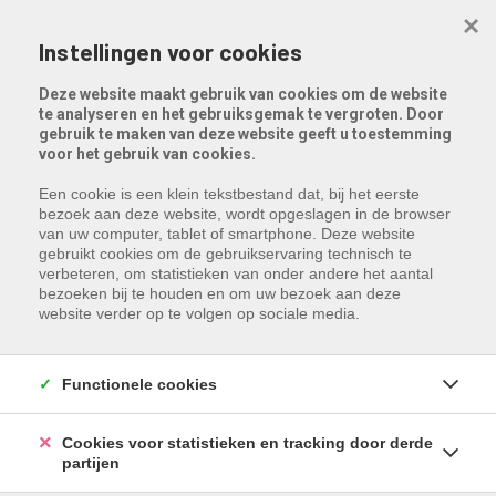
Menu overslaan en naar de inhoud gaan
×
Instellingen voor cookies
Deze website maakt gebruik van cookies om de website
te analyseren en het gebruiksgemak te vergroten. Door
gebruik te maken van deze website geeft u toestemming
voor het gebruik van cookies.
Een cookie is een klein tekstbestand dat, bij het eerste
bezoek aan deze website, wordt opgeslagen in de browser
van uw computer, tablet of smartphone. Deze website
gebruikt cookies om de gebruikservaring technisch te
Helaas, dit pand is verhuurd!
verbeteren, om statistieken van onder andere het aantal
bezoeken bij te houden en om uw bezoek aan deze
Indien u interesse heeft in een gelijkaardig pand,
website verder op te volgen op sociale media.
schrijf u dan in
op onze nieuwsbrief en blijf op de
hoogte van ons
recentste aanbod
.
Functionele cookies
Schrijf u in
Cookies voor statistieken en tracking door derde
partijen