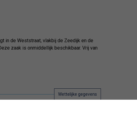
t in de Weststraat, vlakbij de Zeedijk en de
eze zaak is onmiddellijk beschikbaar. Vrij van
Wettelijke gegevens
Onmiddellijk
Instapklaar