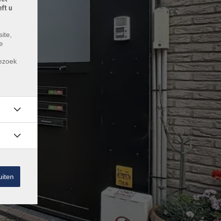
ft u
ite,
e
m
bezoek
uiten