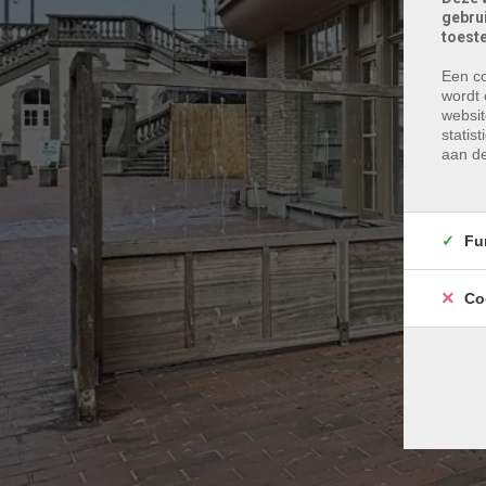
gebru
toest
Een co
wordt 
websit
statis
aan de
Fu
Co