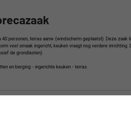
orecazaak
 40 personen, terras aanw. (windscherm geplaatst). Deze zaak lig
orm veel smaak ingericht, keuken vraagt nog verdere inrichting. D
sief de grondlasten).
tten en berging - ingerichte keuken - terras.
Weststraat 12
Beschikbaar vanaf:
Blankenberge
Algemene staat: