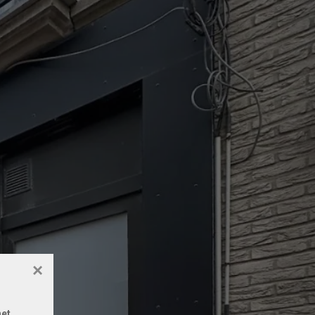
×
het