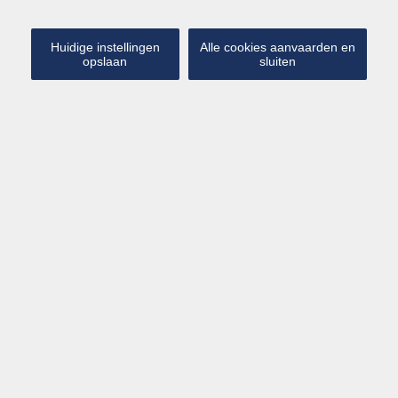
Huidige instellingen
Alle cookies aanvaarden en
opslaan
sluiten
Virtual Tour
Kaart
Streetview
HEIST
Zeedijk 166
vanaf € 387
Appartement 2 Slpk
Modern gerenoveerd appartement met prachtig zeezicht |
4 personen
Geniet van een zorgeloos verblijf in dit volledig vernieuwde
appartement met adembenemend uitzicht op zee. Dankzij
de recente totaalrenovatie combineert deze woning een