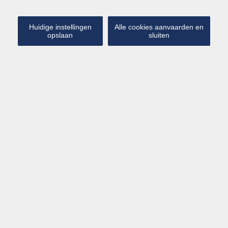
Ons aanbod
Huidige instellingen
Alle cookies aanvaarden en
RESULTATEN GEVONDEN:
50
opslaan
sluiten
Meest recente
Kaart
5
6